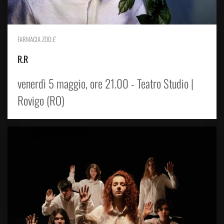
FARMACIA ZOO:E'
R.R
venerdì 5 maggio, ore 21.00 - Teatro Studio |
Rovigo (RO)