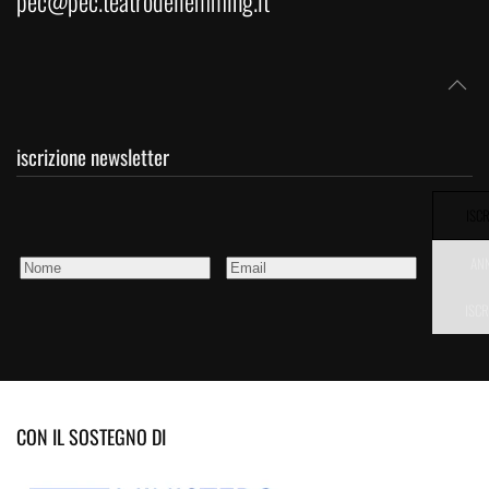
pec@pec.teatrodellemming.it
iscrizione newsletter
ISCR
AN
ISCR
CON IL SOSTEGNO DI