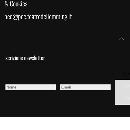
& Cookies
pec@pec.teatrodellemming.it
iscrizione newsletter
ISCR
AN
ISCR