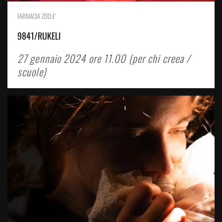
FARMACIA ZOO:E'
9841/RUKELI
27 gennaio 2024 ore 11.00 (per chi creea /
scuole)