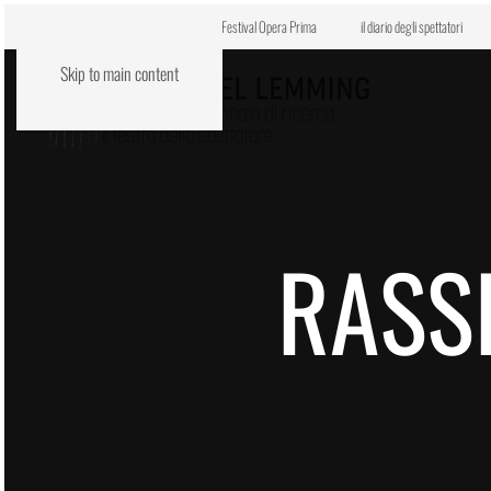
Centro di residenza VENE.RE
Festival Opera Prima
il diario degli spettatori
Skip to main content
RASS