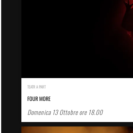
TEATR A PART
FOUR MORE
Domenica 13 Ottobre ore 18.00