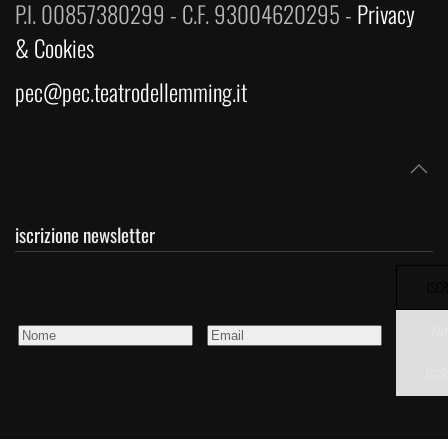
P.I. 00857380299 - C.F. 93004620295 -
Privacy
& Cookies
pec@pec.teatrodellemming.it
iscrizione newsletter
ISCR
AN
ISCR