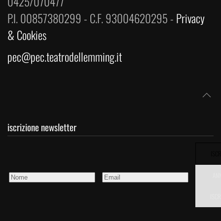
0425/070477
P.I. 00857380299 - C.F. 93004620295 -
Privacy
& Cookies
pec@pec.teatrodellemming.it
iscrizione newsletter
ISCR
AN
ISCR