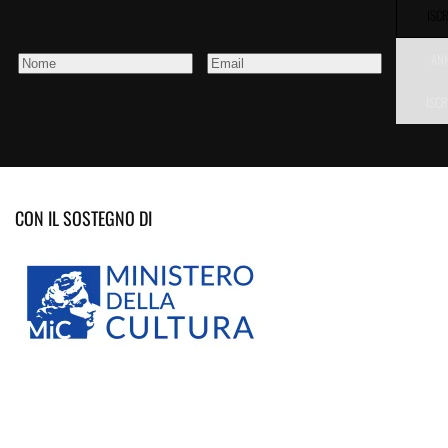
ISCR
AN
ISCR
CON IL SOSTEGNO DI