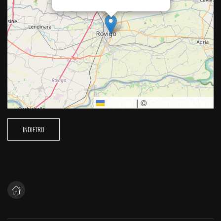
Leaflet
|
©
OpenStreetMap
INDIETRO