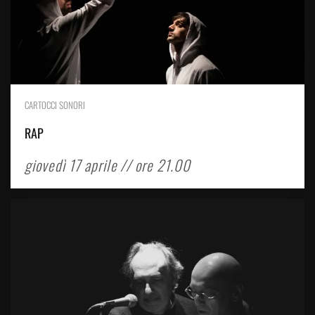
CARTOCCI SONORI
RAP
giovedì 17 aprile // ore 21.00