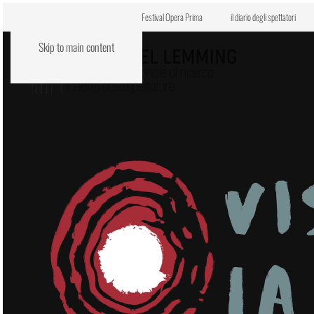
Centro di residenza VENE.RE
Festival Opera Prima
il diario degli spettatori
Skip to main content