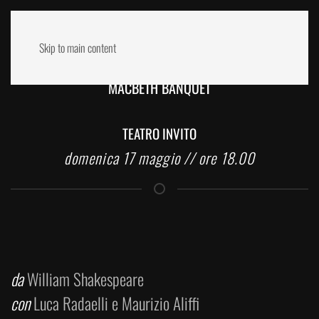
Skip to main content
MACBETH BANQUET
TEATRO INVITO
domenica 17 maggio // ore 18.00
da
William Shakespeare
con
Luca Radaelli e Maurizio Aliffi