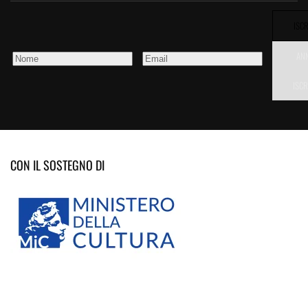
ISCR
AN
ISCR
CON IL SOSTEGNO DI