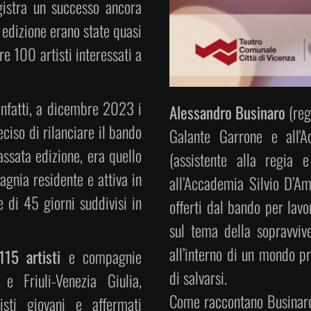
egistra un successo ancora
 edizione erano state quasi
re 100 artisti interessati a
infatti, a dicembre 2023 i
Alessandro Businaro
(reg
ciso di rilanciare il bando
Galante Garrone e all'
passata edizione, era quello
(assistente alla regia 
agnia residente e attiva in
all’Accademia Silvio D’Am
e di 45 giorni suddivisi in
offerti dal bando per lav
sul tema della sopravviv
all’interno di un mondo pr
115 artisti
e compagnie
di salvarsi.
e Friuli-Venezia Giulia,
Come raccontano Businaro
sti giovani e affermati