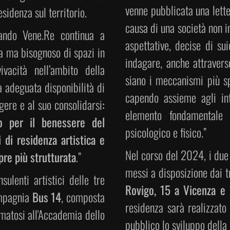
venne pubblicata una lett
sidenza sul territorio.
causa di una società non in
bando Vene.Re continua a
aspettative, decise di su
tica ma bisognoso di spazi in
indagare, anche attraverso
vacità nell’ambito della
siano i meccanismi più spi
a adeguata disponibilità di
capendo assieme agli int
rgere e al suo consolidarsi
:
elemento fondamentale 
o per il benessere del
psicologico e fisico.”
 di residenza artistica e
Nel corso del 2024, i due 
pre più strutturata
.”
messi a disposizione dai t
sulenti artistici delle tre
Rovigo, 15 a Vicenza e
ompagnia
Bus 14
, composta
residenza sarà realizzato
matosi all'Accademia dello
pubblico lo sviluppo della 