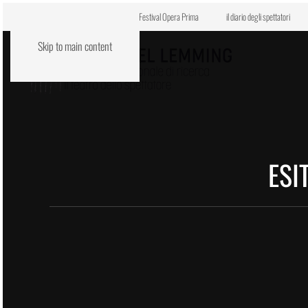
Centro di residenza VENE.RE
Festival Opera Prima
il diario degli spettatori
Skip to main content
ESI