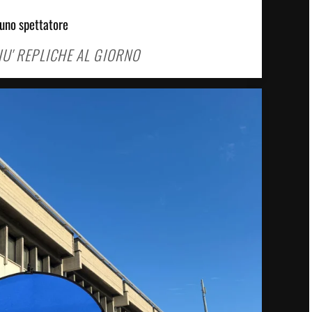
 uno spettatore
PIU' REPLICHE AL GIORNO