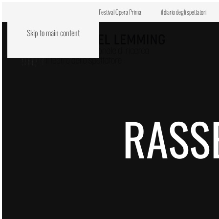
Centro di residenza VENE.RE
Festival Opera Prima
il diario degli spettatori
Skip to main content
RASS