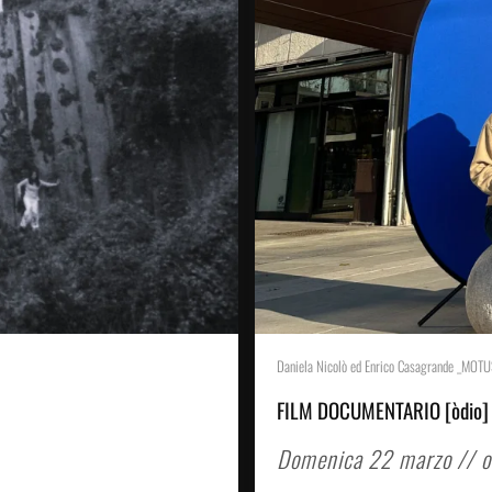
Daniela Nicolò ed Enrico Casagrande _MOTU
FILM DOCUMENTARIO [òdio]
Domenica 22 marzo // o