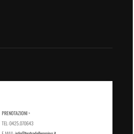
PRENOTAZIONI
>
TEL: 0425.070643
E-MAIL:
info@teatrodellemming.it