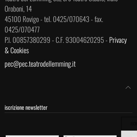
Oroboni, 14
45100 Rovigo - tel. 0425/070643 - fax.
0425/070477
P.I. 00857380299 - C.F. 93004620295 -
Privacy
& Cookies
pec@pec.teatrodellemming.it
iscrizione newsletter
ISCR