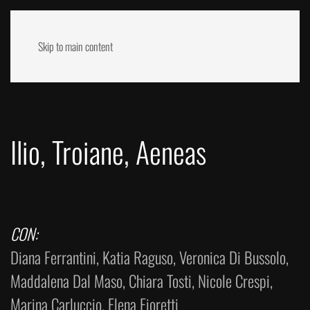
Skip to main content
ATTORNO A TROIA
Ilio, Troiane, Aeneas
CON:
Diana Ferrantini, Katia Raguso, Veronica Di Bussolo,
Maddalena Dal Maso, Chiara Tosti, Nicole Crespi,
Marina Carluccio, Elena Fioretti